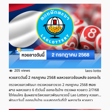
205 views
laos-lotto
หวยลาววันนี้ 2 กรกฎาคม 2568 ผลหวยลาวย้อนหลัง ออกอะไร
ตรวจหวยลาวพัฒนา ตรวจหวยลาวงวด 2 กรกฎาคม 2568 ຫວຍ
ລາວ ผลหวยลาว 6 ตัววันนี้ ออกอะไรบ้าง ตรวจผล หวยลาว 2/7/68
ได้ก่อนใคร ลุ้นผลรางวัลหวยลาวพัฒนางวดนี้ Lao Lottery หวยลาว
พัฒนาวันนี้ ออกอะไรบ้าง แบบสดทุกวันที่นี่! ผลรางวัล หวยลาว
พัฒนา 2 ก.ค. 68 เลข 6 ตัว : 102206 เลข 5 ตัว : 02206 เลข 4