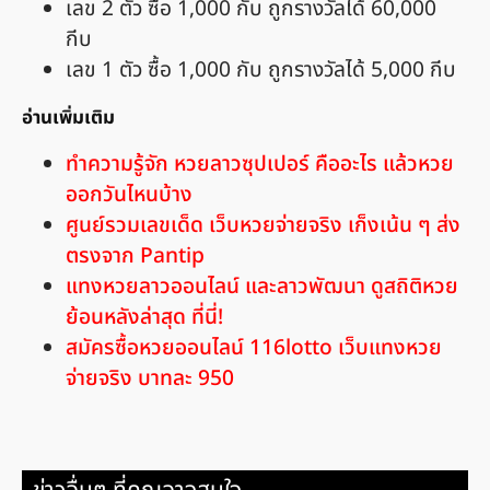
เลข 2 ตัว ซื้อ 1,000 กับ ถูกรางวัลได้ 60,000
กีบ
เลข 1 ตัว ซื้อ 1,000 กับ ถูกรางวัลได้ 5,000 กีบ
อ่านเพิ่มเติม
ทำความรู้จัก หวยลาวซุปเปอร์ คืออะไร แล้วหวย
ออกวันไหนบ้าง
ศูนย์รวมเลขเด็ด เว็บหวยจ่ายจริง เก็งเน้น ๆ ส่ง
ตรงจาก Pantip
แทงหวยลาวออนไลน์ และลาวพัฒนา ดูสถิติหวย
ย้อนหลังล่าสุด ที่นี่!
สมัครซื้อหวยออนไลน์ 116lotto เว็บแทงหวย
จ่ายจริง บาทละ 950