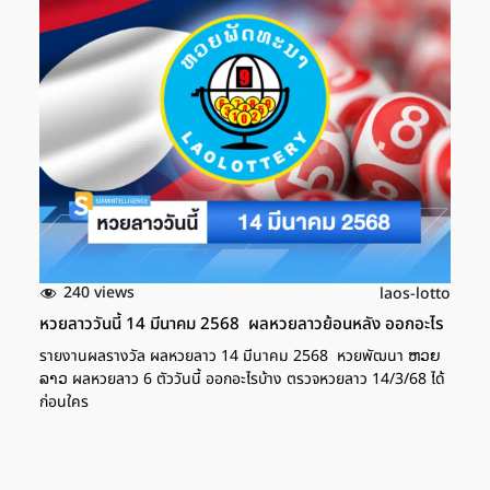
ตัว : 2206 เลข 3 ตัว : 206 เลข 2 ตัว : 06 เลขนามสัตว์ หวยลาว 12
ราศี อ่านเพิ่มเติม […]
240 views
laos-lotto
หวยลาววันนี้ 14 มีนาคม 2568 ผลหวยลาวย้อนหลัง ออกอะไร
รายงานผลรางวัล ผลหวยลาว 14 มีนาคม 2568 หวยพัฒนา ຫວຍ
ລາວ ผลหวยลาว 6 ตัววันนี้ ออกอะไรบ้าง ตรวจหวยลาว 14/3/68 ได้
ก่อนใคร