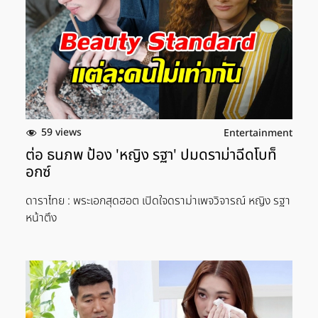
59 views
Entertainment
ต่อ ธนภพ ป้อง 'หญิง รฐา' ปมดราม่าฉีดโบท็
อกซ์
ดาราไทย : พระเอกสุดฮอต เปิดใจดราม่าเพจวิจารณ์ หญิง รฐา
หน้าตึง