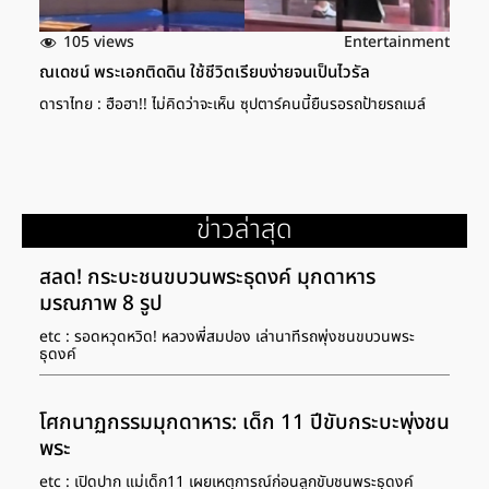
105 views
Entertainment
ณเดชน์ พระเอกติดดิน ใช้ชีวิตเรียบง่ายจนเป็นไวรัล
ดาราไทย : ฮือฮา!! ไม่คิดว่าจะเห็น ซุปตาร์คนนี้ยืนรอรถป้ายรถเมล์
ข่าวล่าสุด
สลด! กระบะชนขบวนพระธุดงค์ มุกดาหาร
มรณภาพ 8 รูป
etc : รอดหวุดหวิด! หลวงพี่สมปอง เล่านาทีรถพุ่งชนขบวนพระ
ธุดงค์
โศกนาฏกรรมมุกดาหาร: เด็ก 11 ปีขับกระบะพุ่งชน
พระ
etc : เปิดปาก แม่เด็ก11 เผยเหตุการณ์ก่อนลูกขับชนพระธุดงค์