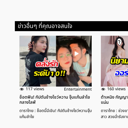
ข่าวอื่นๆ ที่คุณอาจสนใจ
117 views
160 views
Entertainment
ช็อตฟิน! กัปตันช้างโชว์หวาน จุ๊บแก้มลำไย
ต้าเหนิง กัญญาว
กลางไลฟ์
แน่น
ดาราไทย : ช็อตนี้มีเขิน! กัปตันช้างโชว์หวานจุ๊บ
ดาราไทย : ช่วงขา
แก้มลำไย
สาว สวยฉ่ำรับงา