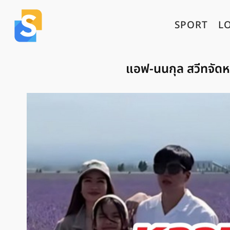
SPORT
L
แอฟ-นนกุล สวีทจัดหน