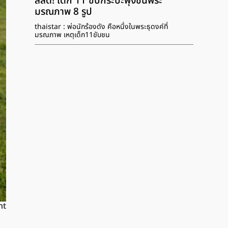
สลด! เด็ก 11 ขับกระบะพุ่งชนพระ
มรณภาพ 8 รูป
thaistar : พ่อนักร้องดัง คือหนึ่งในพระธุดงค์ที่
มรณภาพ เหตุเด็ก11ขับชน
nt