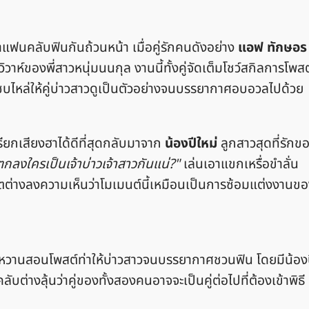
แฟนคลับฟินกันถ้วนหน้า เมื่อคู่รักคนดังอย่าง
แอฟ ทักษอร
าห์ของพี่สาวหนุ่มนนกุล งานนี้ทั้งคู่จัดเต็มโชว์สกิลการโพสต
บไหล่ให้คู่บ่าวสาวดูเป็นตัวอย่างจนบรรยากาศอบอวลไปด้วย
เรียกเสียงฮาได้ดีที่สุดกลับมาจาก
น้องปีใหม่
ลูกสาวสุดที่รักข
ตกลงใครเป็นเจ้าบ่าวเจ้าสาวกันแน่?"
เล่นเอาแขกเหรื่อขำลั่น
ตต่างลงความเห็นว่าโมเมนต์นี้เหมือนเป็นการซ้อมแต่งงานข
ว์หวานสอนโพสต์ท่าให้บ่าวสาวจนบรรยากาศชวนฟิน โดยมีน้อง
่างลุ้นว่าคู่ของทั้งสองคนอาจจะเป็นคู่ต่อไปที่ต้องเข้าพิธี