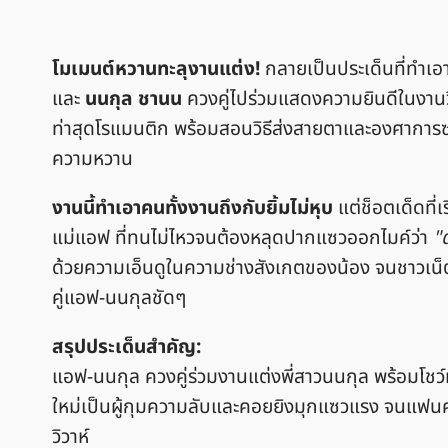
โมเมนต์หวานทะลุงานแต่ง!
กลายเป็นประเด็นที่ทำเอา
และ
นนกุล ชานน
ควงคู่ไปร่วมแสดงความยินดีในงานวิว
ท่าสุดโรแมนติก พร้อมสอนวิธีส่งสายตาและองศาการซ
ความหวาน
งานนี้ทำเอาคนทั้งงานถึงกับยิ้มไม่หุบ
แต่ช็อตเด็ดที่
แม่แอฟ ที่ทนไม่ไหวจนต้องหลุดปากแซวออกไมค์ว่า
"
ด้วยความเอ็นดูในความช่างสังเกตของน้อง จนชาวเน็
คู่แอฟ-นนกุลชัดๆ
สรุปประเด็นสำคัญ:
แอฟ-นนกุล ควงคู่ร่วมงานแต่งพี่สาวนนกุล พร้อมโช
ใหม่เป็นผู้กุมความลับและคอยยิงมุกแซวแรง จนแฟนคลับต
วิวาห์