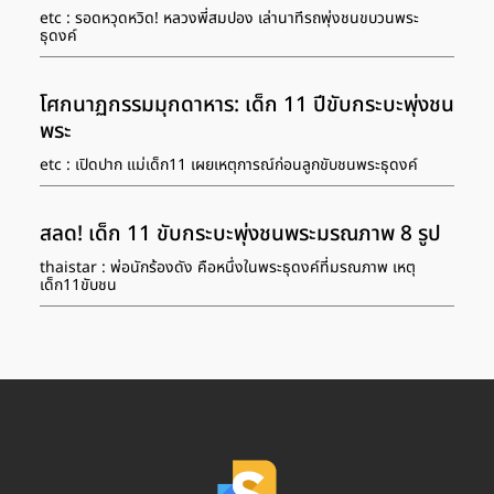
etc : รอดหวุดหวิด! หลวงพี่สมปอง เล่านาทีรถพุ่งชนขบวนพระ
ธุดงค์
โศกนาฏกรรมมุกดาหาร: เด็ก 11 ปีขับกระบะพุ่งชน
พระ
etc : เปิดปาก แม่เด็ก11 เผยเหตุการณ์ก่อนลูกขับชนพระธุดงค์
สลด! เด็ก 11 ขับกระบะพุ่งชนพระมรณภาพ 8 รูป
thaistar : พ่อนักร้องดัง คือหนึ่งในพระธุดงค์ที่มรณภาพ เหตุ
เด็ก11ขับชน