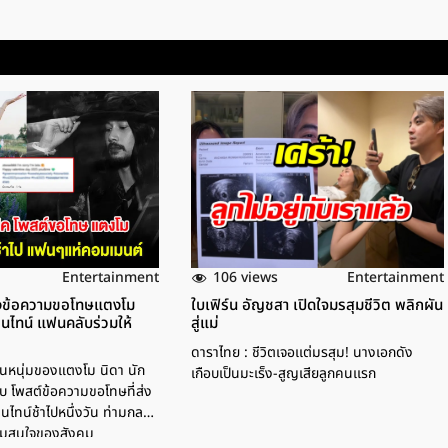
106 views
Entertainment
Entertainment
 ส่งข้อความขอโทษแตงโม
ใบเฟิร์น อัญชสา เปิดใจมรสุมชีวิต พลิกผัน
นไทน์ แฟนคลับร่วมให้
สู่แม่
ดาราไทย : ชีวิตเจอเเต่มรสุม! นางเอกดัง
ฟนหนุ่มของแตงโม นิดา นัก
เกือบเป็นมะเร็ง-สูญเสียลูกคนเเรก
ับ โพสต์ข้อความขอโทษที่ส่ง
ไทน์ช้าไปหนึ่งวัน ท่ามกลาง
ความสนใจของสังคม