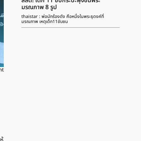
สลด! เด็ก 11 ขับกระบะพุ่งชนพระ
มรณภาพ 8 รูป
thaistar : พ่อนักร้องดัง คือหนึ่งในพระธุดงค์ที่
มรณภาพ เหตุเด็ก11ขับชน
nt
ห้