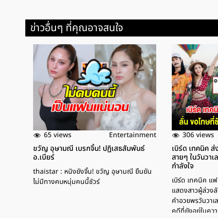
ข่าวอื่นๆ ที่คุณอาจสนใจ
65 views
306 views
Entertainment
ขวัญ อุษามณี เบรกจิ้น! ปฏิเสธสัมพันธ์
เบิร์ด เทคนิค
อ.เบียร์
สายๆ ในวันวาเล
กำลังใจ
thaistar : หนิงยังจิ้น! ขวัญ อุษามณี ยืนยัน
เบิร์ด เทคนิค แ
ไม่มีทางคบหนุ่มคนนี้ชัวร์
แสดงสาวผู้ล่วงล
คำอวยพรวันวาเลน
คดีที่ยังอยู่ใน