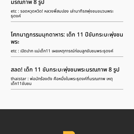
มรณภาพ 8 รูป
etc : รอดหวุดหวิด! หลวงพี่สมปอง เล่านาทีรถพุ่งชนขบวนพระ
ธุดงค์
โศกนาฏกรรมมุกดาหาร: เด็ก 11 ปีขับกระบะพุ่งชน
พระ
etc : เปิดปาก แม่เด็ก11 เผยเหตุการณ์ก่อนลูกขับชนพระธุดงค์
สลด! เด็ก 11 ขับกระบะพุ่งชนพระมรณภาพ 8 รูป
thaistar : พ่อนักร้องดัง คือหนึ่งในพระธุดงค์ที่มรณภาพ เหตุ
เด็ก11ขับชน