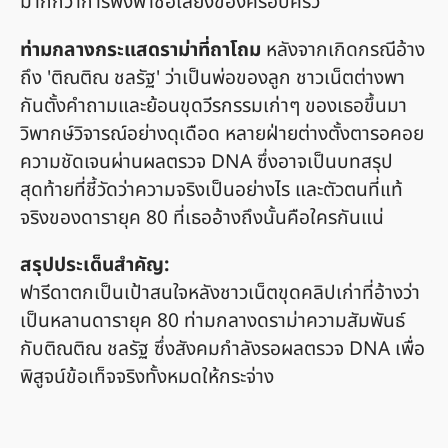
มากกว่าการพึ่งพาชื่อเสียงของครอบครัว
ท่ามกลางกระแสดราม่าที่ถาโถม
หลังจากเกิดกรณีอ้าง
ถึง 'ติณติณ ชลรัฐ' ว่าเป็นพ่อของลูก ชาวเน็ตต่างพา
กันตั้งคำถามและย้อนขุดวีรกรรมเก่าๆ ของเธอขึ้นมา
วิพากษ์วิจารณ์อย่างดุเดือด หลายฝ่ายต่างตั้งตารอคอย
ความชัดเจนผ่านผลตรวจ DNA ซึ่งอาจเป็นบทสรุป
สุดท้ายที่ชี้วัดว่าความจริงเป็นอย่างไร และตัวตนที่แท้
จริงของดารายุค 80 ที่เธออ้างถึงนั้นคือใครกันแน่
สรุปประเด็นสำคัญ:
ฟารีดาตกเป็นเป้าสนใจหลังชาวเน็ตขุดคลิปเก่าที่อ้างว่า
เป็นหลานดารายุค 80 ท่ามกลางดราม่าความสัมพันธ์
กับติณติณ ชลรัฐ ซึ่งสังคมกำลังรอผลตรวจ DNA เพื่อ
พิสูจน์ข้อเท็จจริงทั้งหมดให้กระจ่าง