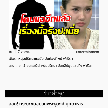
117 views
Entertainment
เดือด! หนุ่มปริศนาแฉยับ ปมท้องทิพย์ ฟารีดา
ดาราไทย : ว๊ายอะไรเนี่ย! หนุ่มปริศนา อัดคลิปพูดแซ่บถึง ฟารีดา
ข่าวล่าสุด
สลด! กระบะชนขบวนพระธุดงค์ มุกดาหาร