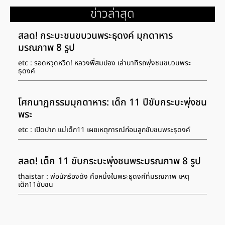
ข่าวล่าสุด
สลด! กระบะชนขบวนพระธุดงค์ มุกดาหาร
มรณภาพ 8 รูป
etc : รอดหวุดหวิด! หลวงพี่สมปอง เล่านาทีรถพุ่งชนขบวนพระ
ธุดงค์
โศกนาฏกรรมมุกดาหาร: เด็ก 11 ปีขับกระบะพุ่งชน
พระ
etc : เปิดปาก แม่เด็ก11 เผยเหตุการณ์ก่อนลูกขับชนพระธุดงค์
สลด! เด็ก 11 ขับกระบะพุ่งชนพระมรณภาพ 8 รูป
thaistar : พ่อนักร้องดัง คือหนึ่งในพระธุดงค์ที่มรณภาพ เหตุ
เด็ก11ขับชน