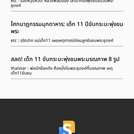
etc : รอดหวุดหวิด! หลวงพี่สมปอง เล่านาทีรถพุ่งชนขบวนพระ
ธุดงค์
โศกนาฏกรรมมุกดาหาร: เด็ก 11 ปีขับกระบะพุ่งชน
พระ
etc : เปิดปาก แม่เด็ก11 เผยเหตุการณ์ก่อนลูกขับชนพระธุดงค์
สลด! เด็ก 11 ขับกระบะพุ่งชนพระมรณภาพ 8 รูป
thaistar : พ่อนักร้องดัง คือหนึ่งในพระธุดงค์ที่มรณภาพ เหตุ
เด็ก11ขับชน