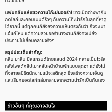
ทั่วโซเชียล
แฟนคลับแห่แซวความโก๊ะปนออร่า!
ชาวเน็ตต่างพากัน
กดไลก์และคอมเมนต์รัวๆ กับความโก๊ะน่ารักในลุคที่หาดู
ได้ยากนี้ แต่ทุกคนก็ยังลงความเห็นตรงกันว่า ถึงจะเมา
แอ๋แค่ไหน แต่ความสวยออร่านางงามก็ยังคงเปล่ง
ประกายไม่เสื่อมคลายจริงๆ
สรุปประเด็นสำคัญ:
หลิน มาลิน มิสแกรนด์ไทยแลนด์ 2024 กลายเป็นไวรัล
หลังโพสต์คลิปเมาหลับหน้าบ้านพักแบบสุดฮา แต่ยังไม่
ทิ้งลายสปิริตนักขายแม้จะสติหลุด ซึ่งสร้างความเอ็นดู
และเรียกยอดไลก์ถล่มทลายจากความน่ารักเป็นกันเอง
ข่าวอื่นๆ ที่คุณอาจสนใจ