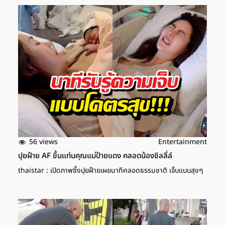
56 views
Entertainment
ปุยฝ้าย AF ขึ้นแท่นคุณแม่ป้ายแดง คลอดน้องชิลลี่ล์
thaistar : เปิดภาพซึ้งปุยฝ้ายเผยนาทีคลอดธรรมชาติ เจ็บแบบสุขๆ