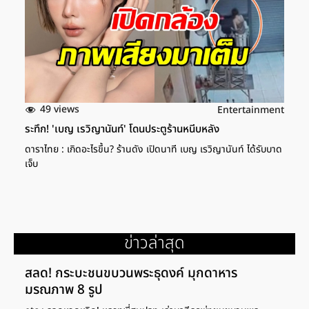
49 views
Entertainment
ระทึก! 'เบญ เรวิญานันท์' โดนประตูร้านหนีบหลัง
ดาราไทย : เกิดอะไรขึ้น? ร้านดัง เปิดนาที เบญ เรวิญานันท์ ได้รับบาด
เจ็บ
ข่าวล่าสุด
สลด! กระบะชนขบวนพระธุดงค์ มุกดาหาร
มรณภาพ 8 รูป