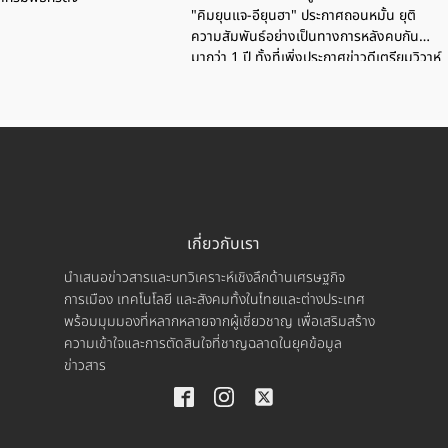
"คิมยุนแจ-อียุนฮา" ประกาศถอนหมั้น ยุติ
ความสัมพันธ์อย่างเป็นทางการหลังคบกัน
มากว่า 1 ปี ทั้งที่เพิ่งประกาศข่าวดีเตรียมวิวาห์
ในปีนี้ ล่าสุดออกแถลงการณ์แยกทางด้วยใจ
เศร้า
เกี่ยวกับเรา
นำเสนอข่าวสารและบทวิเคราะห์เชิงลึกด้านเศรษฐกิจ
การเมือง เทคโนโลยี และสังคมทั้งในไทยและต่างประเทศ
พร้อมมุมมองที่หลากหลายจากผู้เชี่ยวชาญ เพื่อเสริมสร้าง
ความเข้าใจและการตัดสินใจที่ชาญฉลาดในยุคข้อมูล
ข่าวสาร