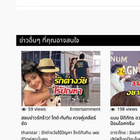
ข่าวอื่นๆ ที่คุณอาจสนใจ
59 views
198 views
Entertainment
สยบข่าวรักร้าว! ไทด์-ทับทิม ควงคู่เคลียร์
แบม ปีติภัทร อ
ชัด
ป้อนไอศกรีม
thaistar : รักต่างวัยไร้ปัญหา ไทด์ทับทิม เผย
ดาราไทย : อิจฉาก
ชีวิตคู่สุดมั่นคง
เสิร์ฟช็อตป้อนไอ