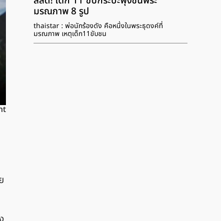
สลด! เด็ก 11 ขับกระบะพุ่งชนพระ
มรณภาพ 8 รูป
thaistar : พ่อนักร้องดัง คือหนึ่งในพระธุดงค์ที่
มรณภาพ เหตุเด็ก11ขับชน
nt
วย
ง