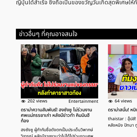
ญี่ปุ่นได้สำเร็จ ซึ่งถือเป็นของขวัญวันเกิดสุดพิเศษ
ข่าวอื่นๆ ที่คุณอาจสนใจ
202 views
64 views
Entertainment
ดราม่าความสัมพันธ์! ฮงซังซู ไม่ร่วมงาน
ดราม่าสนั่น! ห
ศพแม่ภรรยาเก่า หลังมีข่าวทำ คิมมินฮี
thaistar : อุ๊ปส
ท้อง
หลังหนิง ปัทมา
ฮงซังซู ผู้กำกับชื่อดังตกเป็นประเด็นวิพากษ์
วิจารณ์ หลังมีรายงานว่าไม่ได้ไปร่วมงานศพ