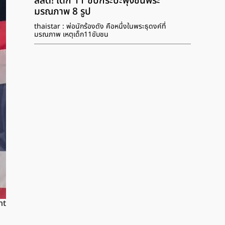
สลด! เด็ก 11 ขับกระบะพุ่งชนพระ
มรณภาพ 8 รูป
thaistar : พ่อนักร้องดัง คือหนึ่งในพระธุดงค์ที่
มรณภาพ เหตุเด็ก11ขับชน
nt