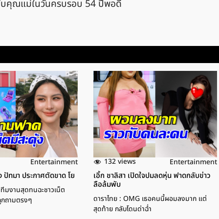
ให้กับคุณแม่ในวันครบรอบ 54 ปีพอดี
132 views
Entertainment
Entertainment
นิง ปัทมา ประกาศตัดขาด โย
เอิ้ก ชาลิสา เปิดใจปมลดหุ่น ฟาดกลับข่าว
ลือล้มพับ
์! ทีมงานสุดทนฉะชาวเน็ต
ดาราไทย : OMG เธอคนนี้ผอมลงมาก แต่
 ถูกถามตรงๆ
สุดท้าย กลับโดนด่าฉ่ำ