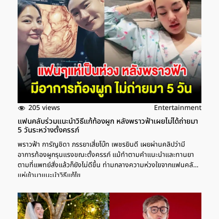
205 views
Entertainment
แฟนคลับร่วมแนะนำวิธีแก้ท้องผูก หลังพราวฟ้าเผยไม่ได้ถ่ายมา
5 วันระหว่างตั้งครรภ์
พราวฟ้า การัญชิดา ภรรยาเสี่ยโบ๊ท เพชรยินดี เผยผ่านคลิปว่ามี
อาการท้องผูกรุนแรงขณะตั้งครรภ์ แม้ทำตามคำแนะนำและทานยา
ตามที่แพทย์สั่งแล้วก็ยังไม่ดีขึ้น ท่ามกลางความห่วงใยจากแฟนคลับที่
แห่เข้ามาแนะนำวิธีแก้ไข