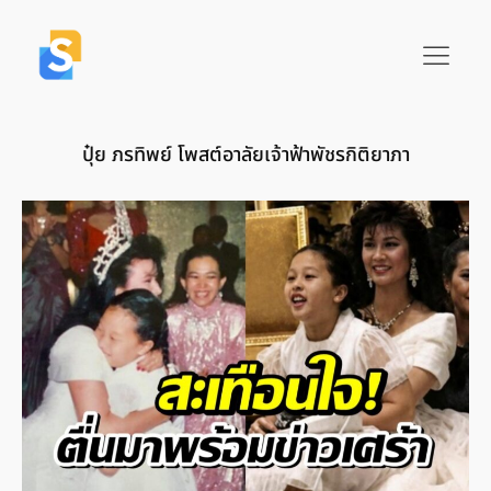
ปุ๋ย ภรทิพย์ โพสต์อาลัยเจ้าฟ้าพัชรกิติยาภา