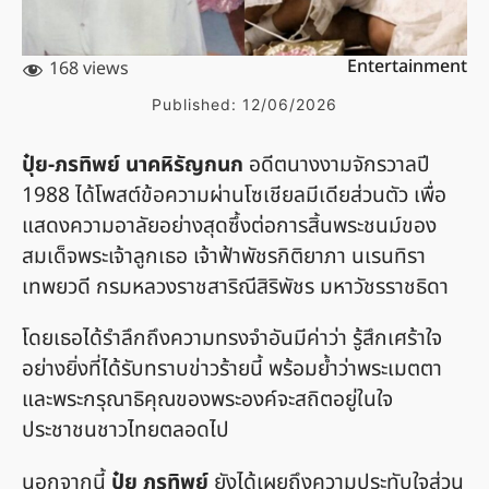
Entertainment
168 views
Published:
12/06/2026
ปุ๋ย-ภรทิพย์ นาคหิรัญกนก
อดีตนางงามจักรวาลปี
1988 ได้โพสต์ข้อความผ่านโซเชียลมีเดียส่วนตัว เพื่อ
แสดงความอาลัยอย่างสุดซึ้งต่อการสิ้นพระชนม์ของ
สมเด็จพระเจ้าลูกเธอ เจ้าฟ้าพัชรกิติยาภา นเรนทิรา
เทพยวดี กรมหลวงราชสาริณีสิริพัชร มหาวัชรราชธิดา
โดยเธอได้รำลึกถึงความทรงจำอันมีค่าว่า รู้สึกเศร้าใจ
อย่างยิ่งที่ได้รับทราบข่าวร้ายนี้ พร้อมย้ำว่าพระเมตตา
และพระกรุณาธิคุณของพระองค์จะสถิตอยู่ในใจ
ประชาชนชาวไทยตลอดไป
นอกจากนี้
ปุ๋ย ภรทิพย์
ยังได้เผยถึงความประทับใจส่วน