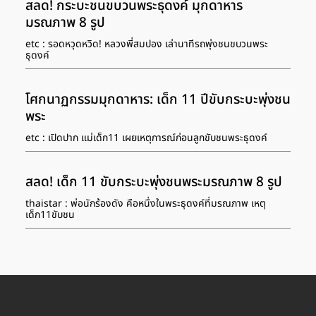
สลด! กระบะชนขบวนพระธุดงค์ มุกดาหาร
มรณภาพ 8 รูป
etc : รอดหวุดหวิด! หลวงพี่สมปอง เล่านาทีรถพุ่งชนขบวนพระ
ธุดงค์
โศกนาฏกรรมมุกดาหาร: เด็ก 11 ปีขับกระบะพุ่งชน
พระ
etc : เปิดปาก แม่เด็ก11 เผยเหตุการณ์ก่อนลูกขับชนพระธุดงค์
สลด! เด็ก 11 ขับกระบะพุ่งชนพระมรณภาพ 8 รูป
thaistar : พ่อนักร้องดัง คือหนึ่งในพระธุดงค์ที่มรณภาพ เหตุ
เด็ก11ขับชน