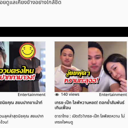
อยดูแลเคียงข้างอย่างใกล้ชิด
140 views
Entertainment
Entertainment
สุดนิชคุณ สยบปากขาเม้าท์
เกรซ-เป๊ก ไลฟ์หวานหยด! ตอกย้ำสัมพันธ์
เกินเฟื่อน
่วนลุคล่าสุดนิชคุณ สยบปาก
ดาราไทย : เปิดตัว?เกรซ-เป๊ก ไลฟ์สดหวาน ไม่
าอ้วน!
เกรงใจคนดู