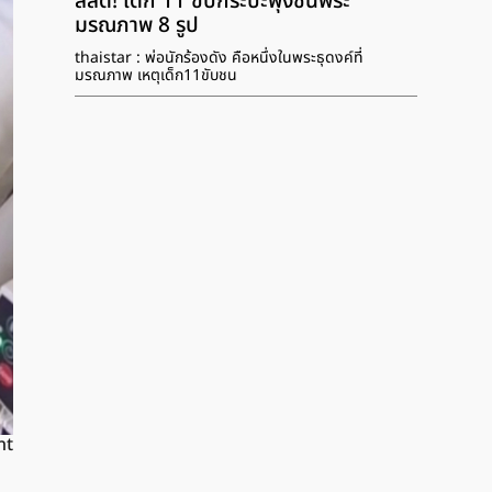
สลด! เด็ก 11 ขับกระบะพุ่งชนพระ
มรณภาพ 8 รูป
thaistar : พ่อนักร้องดัง คือหนึ่งในพระธุดงค์ที่
มรณภาพ เหตุเด็ก11ขับชน
nt