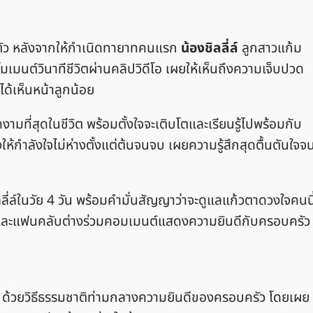
มตัว หลังจากให้กำเนิดทายาทคนแรก
น้องชิลลี่ล์
ลูกสาวแก้ม
โมเมนต์วินาทีชีวิตผ่านคลิปวิดีโอ เผยให้เห็นถึงความเจ็บปวด
ได้เห็นหน้าลูกน้อย
ดงามที่สุดในชีวิต พร้อมตั้งใจจะเติบโตและเรียนรู้ไปพร้อมกับ
งให้กำลังใจไม่ห่างตั้งแต่ต้นจนจบ เผยความรู้สึกสุดตื้นตันใจจ
ี่ล์ในวัย 4 วัน พร้อมคำมั่นสัญญาว่าจะดูแลแก้วตาดวงใจคนนี
เทิงและแฟนคลับต่างร่วมคอมเมนต์แสดงความยินดีกับครอบครัว
่ล์ ด้วยวิธีธรรมชาติท่ามกลางความยินดีของครอบครัว โดยเผย