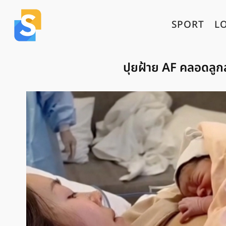
SPORT
L
ปุยฝ้าย AF คลอดลูกสา