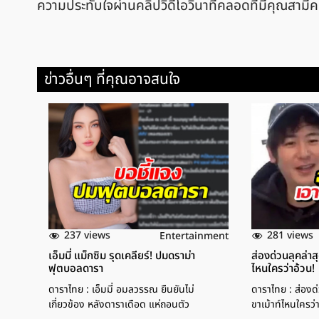
ความประทับใจผ่านคลิปวิดีโอวินาทีคลอดที่มีคุณสามีค
ข่าวอื่นๆ ที่คุณอาจสนใจ
237 views
281 views
Entertainment
เอ็มมี่ แม็กซิม รุดเคลียร์! ปมดราม่า
ส่องด่วนลุคล่า
ฟุตบอลดารา
ไหนใครว่าอ้วน!
ดาราไทย : เอ็มมี่ อมลวรรณ ยืนยันไม่
ดาราไทย : ส่องด
เกี่ยวข้อง หลังดาราเดือด แห่ถอนตัว
ขาเม้าท์ไหนใครว่