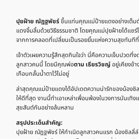
ปุยฝ้าย ณัฎฐพัชร์
ขึ้นแท่นคุณแม่ป้ายแดงอย่างเต็
แดงจิ้มลิ้มด้วยวิธีธรรมชาติ โดยคุณแม่ปุยฝ้ายได้แชร์
จากการคลอดที่เปลี่ยนเป็นรอยยิ้มแห่งความสุขทันทีที่
เจ้าตัวเผยความรู้สึกสุดกินใจว่า นี่คือความเจ็บปวดที่ง
ลูกสาวคนนี้ โดยมีคุณพ่อ
ตาม เธียรวิชญ์
อยู่เคียงข้า
เกือบกลั้นน้ำตาไว้ไม่อยู่
ล่าสุดคุณแม่ป้ายแดงได้อัปเดตความน่ารักของน้องชิลล
ให้ดีที่สุด งานนี้ทำเอาเหล่าเพื่อนพ้องในวงการบัน
สุขสันต์กันอย่างล้นหลาม
สรุปประเด็นสำคัญ:
ปุยฝ้าย ณัฎฐพัชร์ ให้กำเนิดลูกสาวคนแรก น้องชิลลี