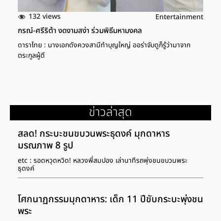
132 views
Entertainment
กรณ์-ศรีริต้า งดงามสง่า ร่วมพิธีมหามงคล
ดาราไทย : นางเอกดังควงสามีทำบุญใหญ่ ออร่าจับดูก็รู้ว่ามาจาก
ตระกูลผู้ดี
ข่าวล่าสุด
สลด! กระบะชนขบวนพระธุดงค์ มุกดาหาร
มรณภาพ 8 รูป
etc : รอดหวุดหวิด! หลวงพี่สมปอง เล่านาทีรถพุ่งชนขบวนพระ
ธุดงค์
โศกนาฏกรรมมุกดาหาร: เด็ก 11 ปีขับกระบะพุ่งชน
พระ