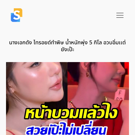
นางเอกดัง ไทรอยด์ทำพิษ น้ำหนักพุ่ง 5 กิโล อวบอิ่มเเต่
ยังเป๊ะ