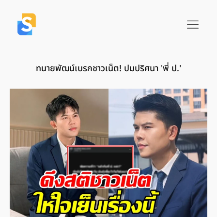
ทนายพัฒน์เบรกชาวเน็ต! ปมปริศนา 'พี่ ป.'