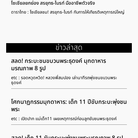
โซเชียลยกย่อง สรยุทธ-ไบรท์ มืออาชีพตัวจริง
ดาราไทย : โซเชียลชม! สรยุทธ-ไบรท์ กับการให้เกียรติเหตุการณ์ใหญ่
ข่าวล่าสุด
สลด! กระบะชนขบวนพระธุดงค์ มุกดาหาร
มรณภาพ 8 รูป
etc : รอดหวุดหวิด! หลวงพี่สมปอง เล่านาทีรถพุ่งชนขบวนพระ
ธุดงค์
โศกนาฏกรรมมุกดาหาร: เด็ก 11 ปีขับกระบะพุ่งชน
พระ
etc : เปิดปาก แม่เด็ก11 เผยเหตุการณ์ก่อนลูกขับชนพระธุดงค์