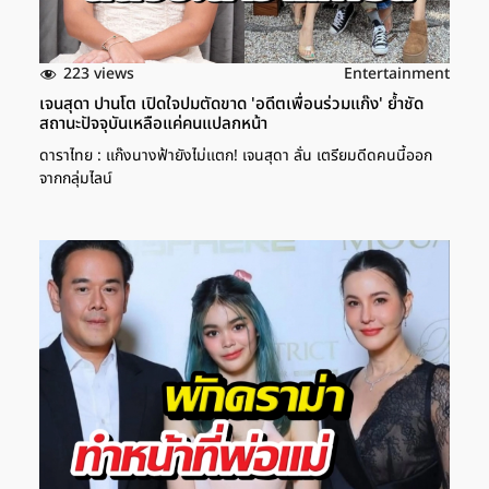
223 views
Entertainment
เจนสุดา ปานโต เปิดใจปมตัดขาด 'อดีตเพื่อนร่วมแก๊ง' ย้ำชัด
สถานะปัจจุบันเหลือแค่คนแปลกหน้า
ดาราไทย : เเก๊งนางฟ้ายังไม่เเตก! เจนสุดา ลั่น เตรียมดีดคนนี้ออก
จากกลุ่มไลน์