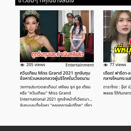
ข่าวอื่นๆ ที่คุณอาจสนใจ
205 views
77 views
Entertainment
ควีนเทียน Miss Grand 2021 ถูกจับกุม
เดือด! ฟารีดา-
ข้อหาร่วมหลอกลวงผู้บริโภคในเวียดนาม
กลางโหนกระแ
วงการประกวดสะเทือน! เหงียน ธุก ธูย เตียน
ดาราไทย : อุ๊ย! 
หรือ "ควีนเทียน" Miss Grand
พลอย โต้กันกลา
International 2021 ถูกเจ้าหน้าที่เวียดนาม
จับกุมและตั้งข้อหา "หลอกลวงผู้บริโภค" เกี่ยว
กับการผลิตและโฆษณาอาหารเสริมเกินจริง
โดยได้รับส่วนแบ่งถึง 30% จากธุรกิจดังกล่าว