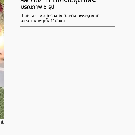
สลด! เด็ก 11 ขับกระบะพุ่งชนพระ
มรณภาพ 8 รูป
thaistar : พ่อนักร้องดัง คือหนึ่งในพระธุดงค์ที่
มรณภาพ เหตุเด็ก11ขับชน
nt