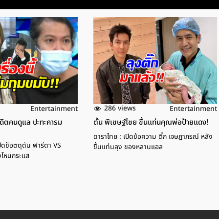
286 views
Entertainment
Entertainment
อดีตคนดูแล ปะทะคารม
ตั้น พิเชษฐ์ไชย ขึ้นแท่นคุณพ่อป้ายแดง!
ส
ดาราไทย : เปิดข้อความ ติ๊ก เจษฎาภรณ์ หลัง
เปิดช็อตดุดัน ฟารีดา VS
ขึ้นแท่นลุง ของหลานแอล
งโหนกระแส