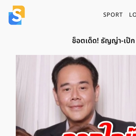
SPORT
L
ช็อตเด็ด! ธัญญ่า-เป