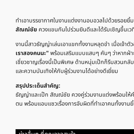
ทำเอาบรรยากาศในงานแต่งงานอบอวลไปด้วยรอยยิ้ม เ
สัณณ์ชัย
ควงแขนกันไปร่วมยินดีและได้รับเชิญขึ้นเวที
งานนี้สาวธัญญ่าเล่นเอาแขกทั้งงานหลุดขำ เมื่อเจ้
เราสองคนนะ"
พร้อมเสริมแบบแสบๆ คันๆ ว่าหากฝ่าย
เชี่ยวชาญเรื่องนี้เป็นพิเศษ ด้านหนุ่มเป๊กก็รีบสวนกลั
และความบันเทิงให้กับผู้ร่วมงานได้อย่างดีเยี่ยม
สรุปประเด็นสำคัญ:
ธัญญ่าและเป๊ก สัณณ์ชัย ควงคู่ร่วมงานแต่งพร้อมให้คำ
ตน พร้อมแอบแซวเรื่องการจับผิดที่ทำเอาคนทั้งงานย