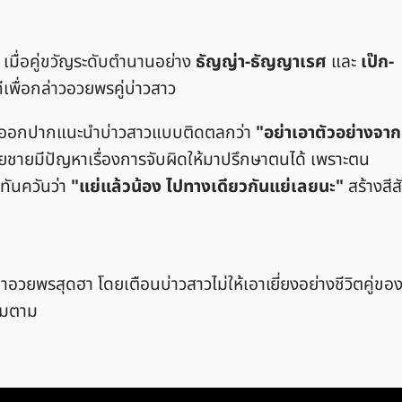
มื่อคู่ขวัญระดับตำนานอย่าง
ธัญญ่า-ธัญญาเรศ
และ
เป๊ก-
เพื่อกล่าวอวยพรคู่บ่าวสาว
าตัวออกปากแนะนำบ่าวสาวแบบติดตลกว่า
"อย่าเอาตัวอย่างจาก
ชายมีปัญหาเรื่องการจับผิดให้มาปรึกษาตนได้ เพราะตน
บทันควันว่า
"แย่แล้วน้อง ไปทางเดียวกันแย่เลยนะ"
สร้างสีส
อวยพรสุดฮา โดยเตือนบ่าวสาวไม่ให้เอาเยี่ยงอย่างชีวิตคู่ขอ
ิ้มตาม