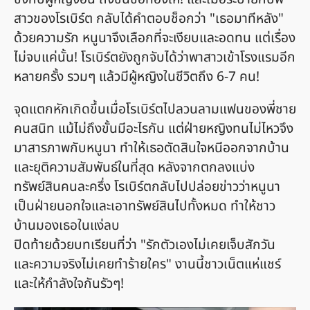
สาวของโรเบิร์ต กลับได้คำตอบช็อกว่า "เธอมาทีหลัง"
ด้วยความรัก หนูนาจึงเลือกที่จะเงียบและอดทน แต่เรื่อง
ไม่จบแค่นั้น! โรเบิร์ตยังถูกจับได้ว่าพาสาวเข้าโรงแรมอีก
หลายครั้ง รวมๆ แล้วมีผู้หญิงในชีวิตถึง 6-7 คน!
จุดแตกหักเกิดขึ้นเมื่อโรเบิร์ตไปลวนลามแฟนของพี่ชาย
คนสนิท แม้ไม่ถึงขั้นมีอะไรกัน แต่ฝ่ายหญิงทนไม่ไหวจึง
มาสารภาพกับหนูนา ทำให้เธอตัดสินใจหนีออกจากบ้าน
และยุติความสัมพันธ์ในที่สุด หลังจากตกลงแบ่ง
ทรัพย์สินคนละครึ่ง โรเบิร์ตกลับไปปล่อยข่าวว่าหนูนา
เป็นฝ่ายนอกใจและเอาทรัพย์สินไปทั้งหมด ทำให้ชาว
บ้านมองเธอในแง่ลบ
ปิดท้ายด้วยบทเรียนที่ว่า "รักตัวเองไม่เคยเจ็บสักวัน
และความจริงไม่เคยทำร้ายใคร" งานนี้ชาวเน็ตแห่แชร์
และให้กำลังใจกันรัวๆ!