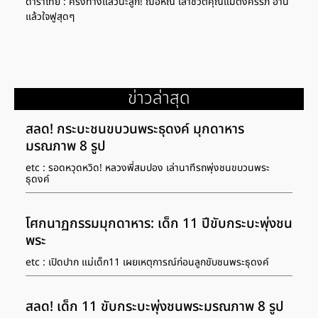
ดาราไทย : ครึ่งทางแล้วนะลูก! ฌอห์ณ เล่าชีวิตคุณแม่ตั้งครรภ์ อ่าน
แล้วใจฟูสุดๆ
ข่าวล่าสุด
สลด! กระบะชนขบวนพระธุดงค์ มุกดาหาร
มรณภาพ 8 รูป
etc : รอดหวุดหวิด! หลวงพี่สมปอง เล่านาทีรถพุ่งชนขบวนพระ
ธุดงค์
โศกนาฏกรรมมุกดาหาร: เด็ก 11 ปีขับกระบะพุ่งชน
พระ
etc : เปิดปาก แม่เด็ก11 เผยเหตุการณ์ก่อนลูกขับชนพระธุดงค์
สลด! เด็ก 11 ขับกระบะพุ่งชนพระมรณภาพ 8 รูป