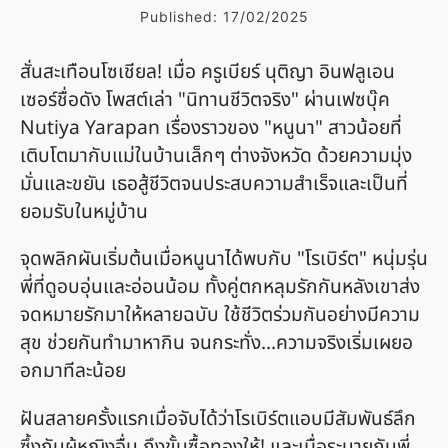
Published:
17/02/2025
สั่นสะเทือนโซเชียล! เมื่อ ครูเบียร์ นุติญา อินฟลูเอน
เซอร์ชื่อดัง โพสต์เล่า "นิทานชีวิตจริง" ผ่านเฟซบุ๊ค
Nutiya Yarapan เรื่องราวของ "หนูนา" สาวน้อยที่
เติบโตมากับแม่ในบ้านเล็กๆ ต่างจังหวัด ด้วยความมุ่ง
มั่นและขยัน เธอสู้ชีวิตจนประสบความสำเร็จและเป็นที่
ยอมรับในหมู่บ้าน
จุดพลิกผันเริ่มต้นเมื่อหนูนาได้พบกับ "โรเบิร์ต" หนุ่มรุ่น
พี่ที่ดูอบอุ่นและอ่อนน้อม ทั้งคู่ตกหลุมรักกันหลังเขาส่ง
จดหมายรักมาให้หลายฉบับ ใช้ชีวิตร่วมกันอย่างมีความ
สุข ช่วยกันทำมาหากิน จนกระทั่ง...ความจริงเริ่มเผยอ
อกมาทีละน้อย
ฝันสลายครั้งแรกเมื่อจับได้ว่าโรเบิร์ตแอบมีสัมพันธ์ลึก
ซึ้งกับผู้หญิงอื่น ถึงขั้นซื้อทองให้! และเมื่อระบายกับพี่