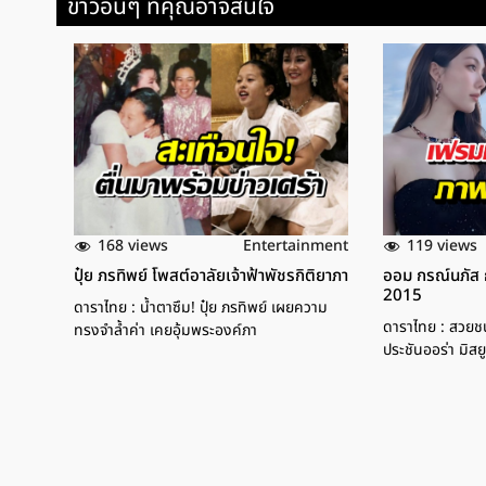
ข่าวอื่นๆ ที่คุณอาจสนใจ
168 views
119 views
Entertainment
ปุ๋ย ภรทิพย์ โพสต์อาลัยเจ้าฟ้าพัชรกิติยาภา
ออม กรณ์นภัส กร
2015
ดาราไทย : น้ำตาซึม! ปุ๋ย ภรทิพย์ เผยความ
ดาราไทย : สวยช
ทรงจำล้ำค่า เคยอุ้มพระองค์ภา
ประชันออร่า มิสยู