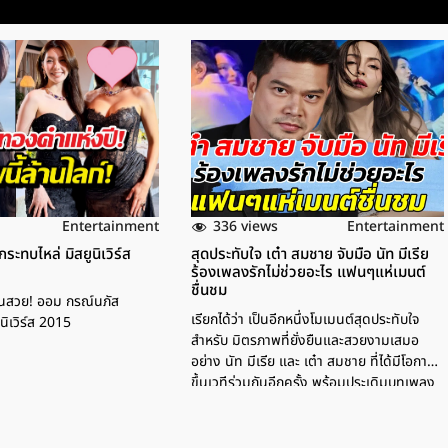
336 views
Entertainment
Entertainment
ะทบไหล่ มิสยูนิเวิร์ส
สุดประทับใจ เต๋า สมชาย จับมือ นัท มีเรีย
ร้องเพลงรักไม่ช่วยอะไร แฟนๆแห่เมนต์
ชื่นชม
นสวย! ออม กรณ์นภัส
เรียกได้ว่า เป็นอีกหนึ่งโมเมนต์สุดประทับใจ
นิเวิร์ส 2015
สำหรับ มิตรภาพที่ยั่งยืนและสวยงามเสมอ
อย่าง นัท มีเรีย และ เต๋า สมชาย ที่ได้มีโอกาส
ขึ้นเวทีร่วมกันอีกครั้ง พร้อมประเดิมบทเพลง
ดังของสาวนัท มีเรีย อย่างเพลง รักไม่ช่วย
อะไร ซึ่งมี เต๋า สมชาย ร่วมร้องเพลงนี้ด้วยกัน
โดยจากคลิป จะเห็นว่า ขณะกำลังร้องเพลงช่วง