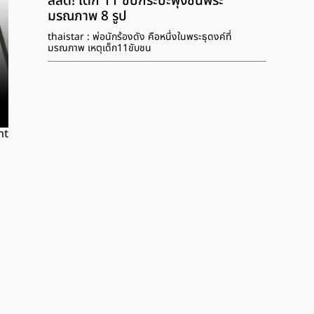
สลด! เด็ก 11 ขับกระบะพุ่งชนพระ
มรณภาพ 8 รูป
thaistar : พ่อนักร้องดัง คือหนึ่งในพระธุดงค์ที่
มรณภาพ เหตุเด็ก11ขับชน
nt