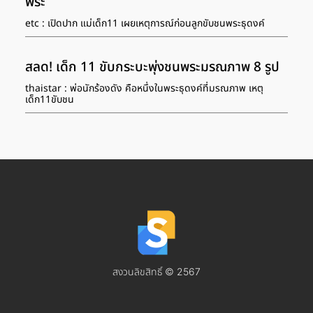
พระ
etc : เปิดปาก แม่เด็ก11 เผยเหตุการณ์ก่อนลูกขับชนพระธุดงค์
สลด! เด็ก 11 ขับกระบะพุ่งชนพระมรณภาพ 8 รูป
thaistar : พ่อนักร้องดัง คือหนึ่งในพระธุดงค์ที่มรณภาพ เหตุ
เด็ก11ขับชน
สงวนลิขสิทธิ์ © 2567