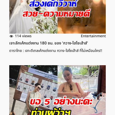
114 views
Entertainment
เจาะลึกเค้กแต่งงาน 180 ซม. ของ 'กวาง-ไฮโซเฮ้าส์'
ดาราไทย : เจาะดีเทลเค้กแต่งงาน กวาง-ไฮโซเฮ้าส์ ที่ไม่เหมือนใคร!!