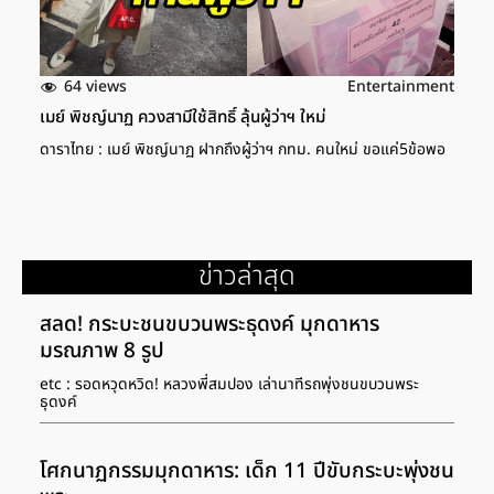
64 views
Entertainment
เมย์ พิชญ์นาฏ ควงสามีใช้สิทธิ์ ลุ้นผู้ว่าฯ ใหม่
ดาราไทย : เมย์ พิชญ์นาฏ ฝากถึงผู้ว่าฯ กทม. คนใหม่ ขอแค่5ข้อพอ
ข่าวล่าสุด
สลด! กระบะชนขบวนพระธุดงค์ มุกดาหาร
มรณภาพ 8 รูป
etc : รอดหวุดหวิด! หลวงพี่สมปอง เล่านาทีรถพุ่งชนขบวนพระ
ธุดงค์
โศกนาฏกรรมมุกดาหาร: เด็ก 11 ปีขับกระบะพุ่งชน