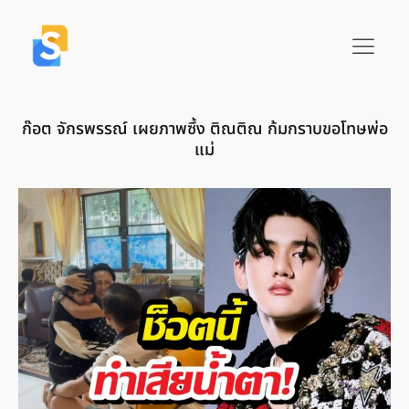
ก๊อต จักรพรรณ์ เผยภาพซึ้ง ติณติณ ก้มกราบขอโทษพ่อ
แม่