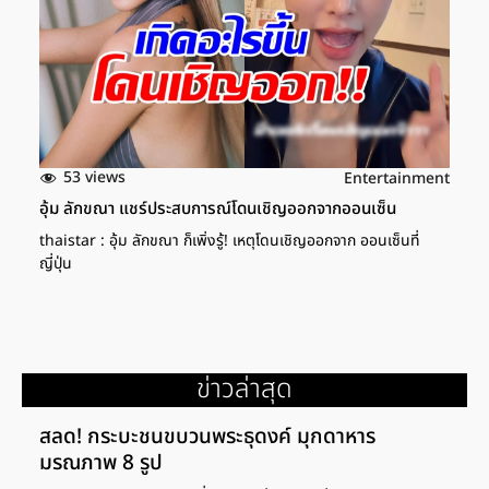
53 views
Entertainment
อุ้ม ลักขณา แชร์ประสบการณ์โดนเชิญออกจากออนเซ็น
thaistar : อุ้ม ลักขณา ก็เพิ่งรู้! เหตุโดนเชิญออกจาก ออนเซ็นที่
ญี่ปุ่น
ข่าวล่าสุด
สลด! กระบะชนขบวนพระธุดงค์ มุกดาหาร
มรณภาพ 8 รูป