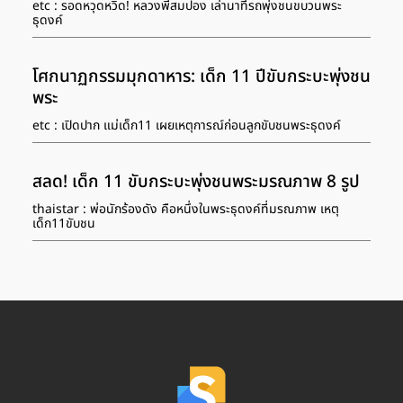
etc : รอดหวุดหวิด! หลวงพี่สมปอง เล่านาทีรถพุ่งชนขบวนพระ
ธุดงค์
โศกนาฏกรรมมุกดาหาร: เด็ก 11 ปีขับกระบะพุ่งชน
พระ
etc : เปิดปาก แม่เด็ก11 เผยเหตุการณ์ก่อนลูกขับชนพระธุดงค์
สลด! เด็ก 11 ขับกระบะพุ่งชนพระมรณภาพ 8 รูป
thaistar : พ่อนักร้องดัง คือหนึ่งในพระธุดงค์ที่มรณภาพ เหตุ
เด็ก11ขับชน