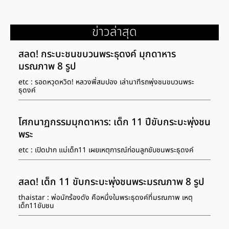
ข่าวล่าสุด
สลด! กระบะชนขบวนพระธุดงค์ มุกดาหาร
มรณภาพ 8 รูป
etc : รอดหวุดหวิด! หลวงพี่สมปอง เล่านาทีรถพุ่งชนขบวนพระ
ธุดงค์
โศกนาฏกรรมมุกดาหาร: เด็ก 11 ปีขับกระบะพุ่งชน
พระ
etc : เปิดปาก แม่เด็ก11 เผยเหตุการณ์ก่อนลูกขับชนพระธุดงค์
สลด! เด็ก 11 ขับกระบะพุ่งชนพระมรณภาพ 8 รูป
thaistar : พ่อนักร้องดัง คือหนึ่งในพระธุดงค์ที่มรณภาพ เหตุ
เด็ก11ขับชน