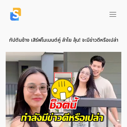
กัปตันช้าง เสิร์ฟโมเมนต์คู่ ลำไย ลุ้น! จะมีข่าวดีหรือเปล่า