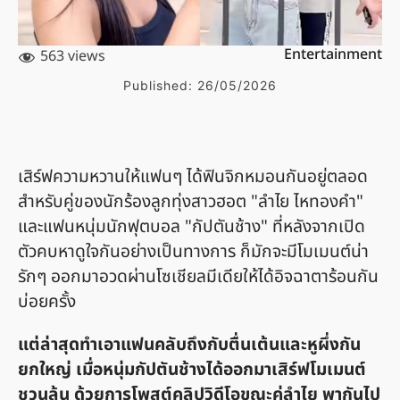
Entertainment
563 views
Published:
26/05/2026
เสิร์ฟความหวานให้แฟนๆ ได้ฟินจิกหมอนกันอยู่ตลอด
สำหรับคู่ของนักร้องลูกทุ่งสาวฮอต "ลำไย ไหทองคำ"
และแฟนหนุ่มนักฟุตบอล "กัปตันช้าง" ที่หลังจากเปิด
ตัวคบหาดูใจกันอย่างเป็นทางการ ก็มักจะมีโมเมนต์น่า
รักๆ ออกมาอวดผ่านโซเชียลมีเดียให้ได้อิจฉาตาร้อนกัน
บ่อยครั้ง
แต่ล่าสุดทำเอาแฟนคลับถึงกับตื่นเต้นและหูผึ่งกัน
ยกใหญ่ เมื่อหนุ่มกัปตันช้างได้ออกมาเสิร์ฟโมเมนต์
ชวนลุ้น ด้วยการโพสต์คลิปวิดีโอขณะคู่ลำไย พากันไป