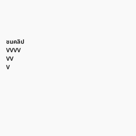
ชมคลิป
VVVV
VV
V