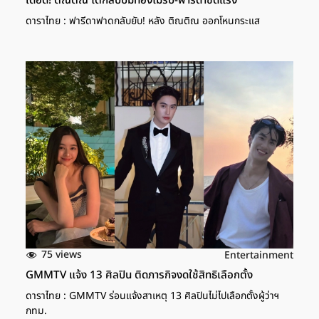
เดือด! ติณติณ โต้กลับปมท้องไม่รับ-ฟารีดาซัดแรง
ดาราไทย : ฟารีดาฟาดกลับยับ! หลัง ติณติณ ออกโหนกระแส
75 views
Entertainment
GMMTV แจ้ง 13 ศิลปิน ติดภารกิจงดใช้สิทธิเลือกตั้ง
ดาราไทย : GMMTV ร่อนแจ้งสาเหตุ 13 ศิลปินไม่ไปเลือกตั้งผู้ว่าฯ
กทม.