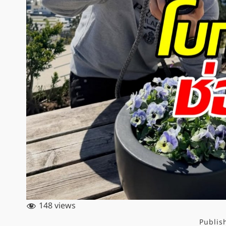
148 views
Publis