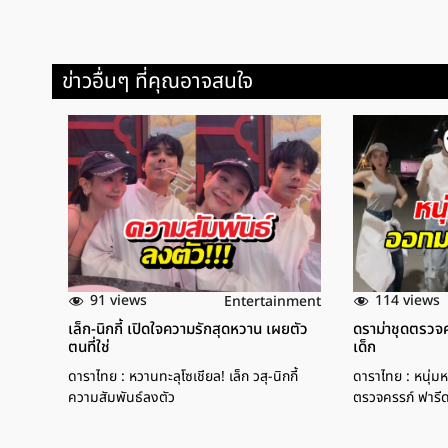
ข่าวอื่นๆ ที่คุณอาจสนใจ
91 views
114 views
Entertainment
เล็ก-นิกกี้ เปิดใจความรักสุดหวาน เผยตัว
ดราม่าชุดตรวจคร
ตนที่ใช่
เด็ก
ดาราไทย : หวานทะลุโซเชียล! เล็ก วสุ-นิกกี้
ดาราไทย : หนุ่มหล
ความสัมพันธ์ลงตัว
ตรวจครรภ์ ฟารี