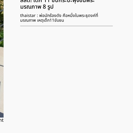
สลด! เด็ก 11 ขับกระบะพุ่งชนพระ
มรณภาพ 8 รูป
thaistar : พ่อนักร้องดัง คือหนึ่งในพระธุดงค์ที่
มรณภาพ เหตุเด็ก11ขับชน
nt