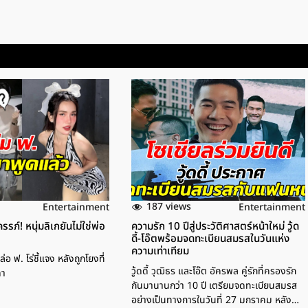
187 views
Entertainment
Entertainment
รภ์! หนุ่มลิเกยันไม่ใช่พ่อ
ความรัก 10 ปีสู่ประวัติศาสตร์หน้าใหม่ วู้ด
ดี้-โอ๊ตพร้อมจดทะเบียนสมรสในวันแห่ง
ความเท่าเทียม
่อ ฟ. โร่ชี้แจง หลังถูกโยงที่
วู้ดดี้ วุฒิธร และโอ๊ต อัครพล คู่รักที่ครองรัก
ดา
กันมานานกว่า 10 ปี เตรียมจดทะเบียนสมรส
อย่างเป็นทางการในวันที่ 27 มกราคม หลัง