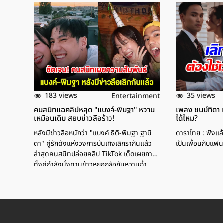
183 views
35 views
Entertainment
คนสนิทแฉคลิปหลุด "แบงค์-พิมฐา" หวาน
เพลง ชนม์ทิดา เ
เหมือนเดิม สยบข่าวลือร้าว!
ได้ไหม?
หลังมีข่าวลือหนักว่า "แบงค์ ธิติ-พิมฐา ฐานิ
ดาราไทย : ฟังเเล
ดา" คู่รักดังแห่งวงการบันเทิงเลิกรากันแล้ว
เป็นเพื่อนกับเเฟน
ล่าสุดคนสนิทปล่อยคลิป TikTok เด็ดเผยภาพ
ทั้งคู่กำลังนั่งทานข้าวหยอกล้อกันหวานฉ่ำ
ทำเอาแฟนคลับโล่งอก สยบข่าวลือชัดๆ!