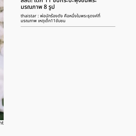
สลด! เด็ก 11 ขับกระบะพุ่งชนพระ
มรณภาพ 8 รูป
thaistar : พ่อนักร้องดัง คือหนึ่งในพระธุดงค์ที่
มรณภาพ เหตุเด็ก11ขับชน
nt