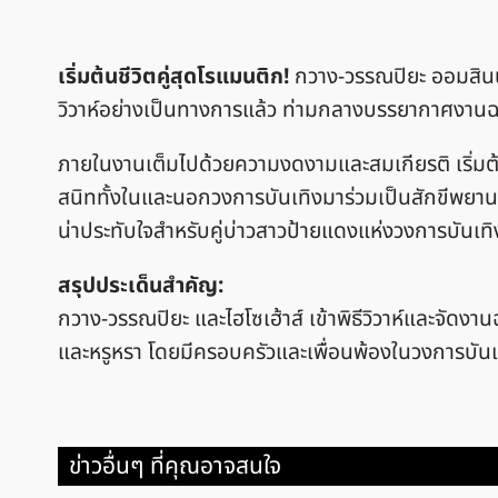
เริ่มต้นชีวิตคู่สุดโรแมนติก!
กวาง-วรรณปิยะ ออมสินนพ
วิวาห์อย่างเป็นทางการแล้ว ท่ามกลางบรรยากาศงา
ภายในงานเต็มไปด้วยความงดงามและสมเกียรติ เริ่มต้น
สนิททั้งในและนอกวงการบันเทิงมาร่วมเป็นสักขีพยานแ
น่าประทับใจสำหรับคู่บ่าวสาวป้ายแดงแห่งวงการบันเทิ
สรุปประเด็นสำคัญ:
กวาง-วรรณปิยะ และไฮโซเฮ้าส์ เข้าพิธีวิวาห์และจั
และหรูหรา โดยมีครอบครัวและเพื่อนพ้องในวงการบันเ
ข่าวอื่นๆ ที่คุณอาจสนใจ