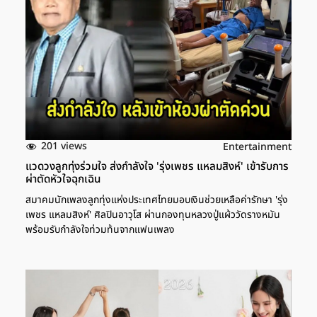
201 views
Entertainment
แวดวงลูกทุ่งร่วมใจ ส่งกำลังใจ 'รุ่งเพชร แหลมสิงห์' เข้ารับการ
ผ่าตัดหัวใจฉุกเฉิน
สมาคมนักเพลงลูกทุ่งแห่งประเทศไทยมอบเงินช่วยเหลือค่ารักษา 'รุ่ง
เพชร แหลมสิงห์' ศิลปินอาวุโส ผ่านกองทุนหลวงปู่แผ้ววัดรางหมัน
พร้อมรับกำลังใจท่วมท้นจากแฟนเพลง