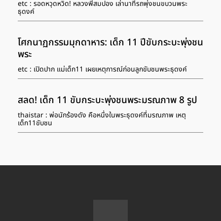
etc : รอดหวุดหวิด! หลวงพี่สมปอง เล่านาทีรถพุ่งชนขบวนพระ
ธุดงค์
โศกนาฏกรรมมุกดาหาร: เด็ก 11 ปีขับกระบะพุ่งชน
พระ
etc : เปิดปาก แม่เด็ก11 เผยเหตุการณ์ก่อนลูกขับชนพระธุดงค์
สลด! เด็ก 11 ขับกระบะพุ่งชนพระมรณภาพ 8 รูป
thaistar : พ่อนักร้องดัง คือหนึ่งในพระธุดงค์ที่มรณภาพ เหตุ
เด็ก11ขับชน