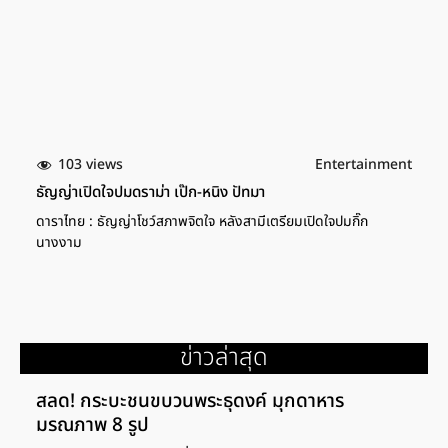
103 views
Entertainment
ธัญญ่าเปิดใจปมดราม่า เป๊ก-หนิง ปัทมา
ดาราไทย : ธัญญ่าโชว์สภาพจิตใจ หลังสามีเตรียมเปิดใจปมกิ๊ก
นางงาม
ข่าวล่าสุด
สลด! กระบะชนขบวนพระธุดงค์ มุกดาหาร
มรณภาพ 8 รูป