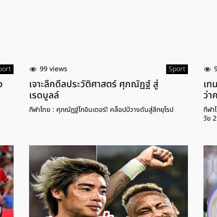
port
99 views
Sport
ว
เจาะลึกดีลประวัติศาสตร์ ศุภณัฏฐ์ สู่
เทน
เรดบูลล์
ว่า
กีฬาไทย : ศุภณัฏฐ์โกอินเตอร์! คล็อปป์วางดันสู่ลีกยุโรป
กีฬาไ
วัย 