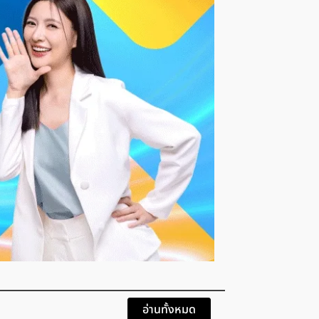
ย้อนรอยรักลับ! ใหม
ากรเอาจริง! ขู่ฟ้องล้มละลาย 'ทักษิณ'
แตก
อ่านทั้งหมด