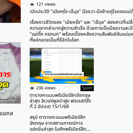
121 views
เปิดประวัติ "เมียหรั่ง-เจ๊นุช" มือขวา-มือซ้ายคู่ใจของแม
เรื่องราวชีวิตของ "เมียหรั่ง" และ "เจ๊นุช" สองสาวที่เปล
ความยากลำบากสู่ความสำเร็จ ด้วยการเป็นมือขวาและม
"แม่ตั๊ก กรกนก" พร้อมเบื้องหลังความสัมพันธ์อันแน่นแฟ
ทั้งคู่กลายเป็นที่รู้จักในโลก
ออนไลน์https://www.news.in.th/img_1/5/24100
236 views
Sport
ตารางคะแนนพรีเมียร์ลีกอังกฤษ
ล่าสุด ลิเวอร์พูลนำฝูง ฟอเรสต์รั้ง
ที่ 2 อัปเดต 15/1/68
ิ แฉกล
สรุป ตารางคะแนนพรีเมียร์ลีก
อังกฤษ จากสถานการณ์การ
แข่งขันล่าสุด ในศึกพรีเมียร์ลีก