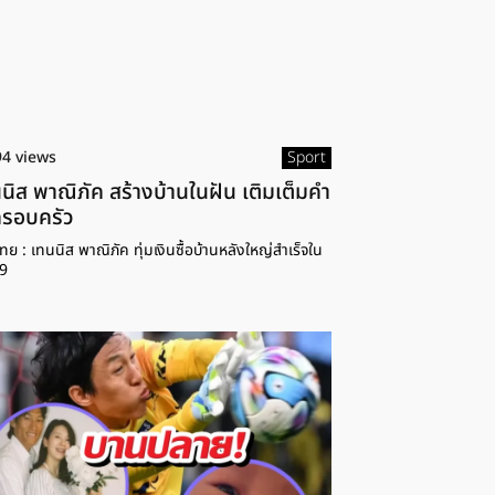
94 views
Sport
นิส พาณิภัค สร้างบ้านในฝัน เติมเต็มคำ
ครอบครัว
ทย : เทนนิส พาณิภัค ทุ่มเงินซื้อบ้านหลังใหญ่สำเร็จใน
29