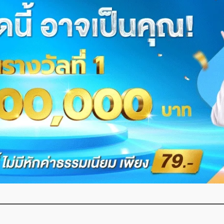
จ๋าย ไททศมิตร จัดหนัก! ปมตัดสิทธิ์บัตร
เนวิน
สรรพ
สวัสดิการ