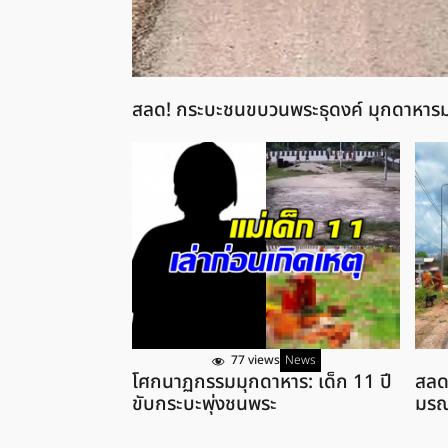
สลด! กระบะชนขบวนพระธุดงค์ มุกดาหาร
77 views
News
โศกนาฏกรรมมุกดาหาร: เด็ก 11 ปี
สลด
ขับกระบะพุ่งชนพระ
มรณ