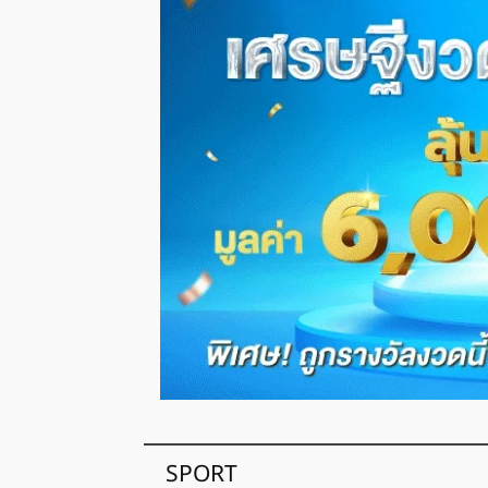
พระพาย รมิดา สละโสด! วิวาห์หรูลูกชาย
SPORT