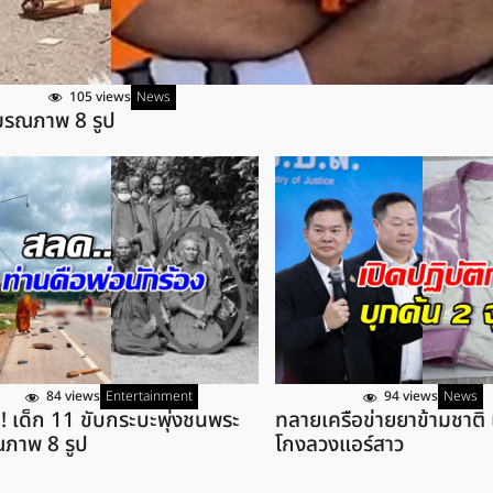
105 views
News
มรณภาพ 8 รูป
84 views
Entertainment
94 views
News
! เด็ก 11 ขับกระบะพุ่งชนพระ
ทลายเครือข่ายยาข้ามชาต
ภาพ 8 รูป
โกงลวงแอร์สาว